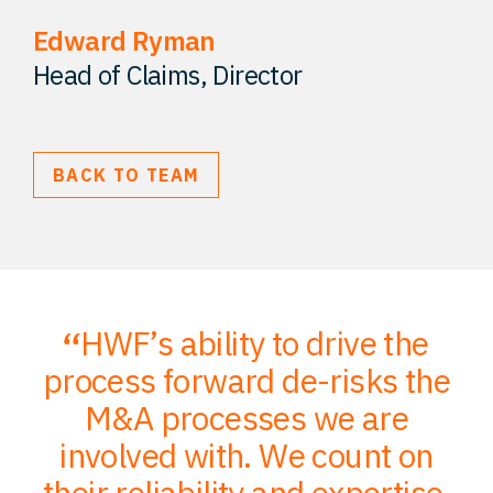
Edward Ryman
Perspectives
Head of Claims, Director
Contact
BACK TO TEAM
HWF’s ability to drive the
;
process forward de-risks the
of
M&A processes we are
ce
involved with. We count on
their reliability and expertise,
p