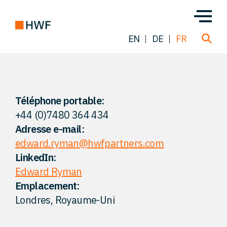
EN
DE
FR
Transactions
Téléphone portable:
+44 (0)7480 364 434
À propos de nous
Adresse e-mail:
edward.ryman@hwfpartners.com
Notre équipe
LinkedIn:
Edward Ryman
Nos Solutions
Emplacement:
Londres, Royaume-Uni
FAQ