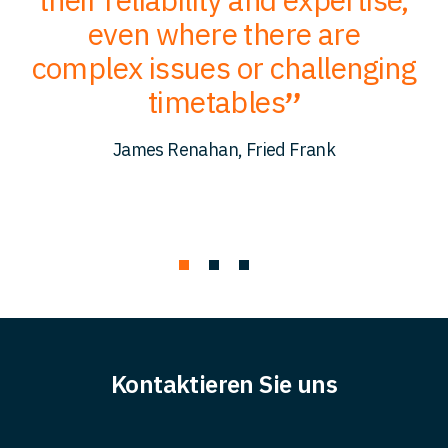
to
even where there are
O
er
complex issues or challenging
p
timetables
c
James Renahan, Fried Frank
Kontaktieren Sie uns