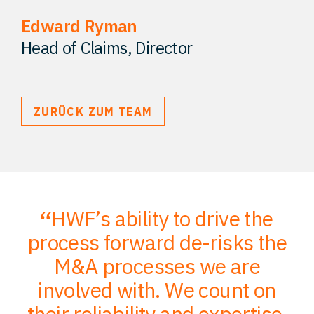
Edward Ryman
Kontakt
Head of Claims, Director
ZURÜCK ZUM TEAM
HWF’s ability to drive the
;
process forward de-risks the
of
M&A processes we are
ce
involved with. We count on
their reliability and expertise,
p