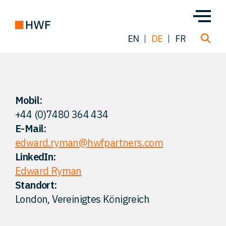
EN
DE
FR
Über uns
Mobil:
+44 (0)7480 364 434
Team
E-Mail:
edward.ryman@hwfpartners.com
Lösungen
LinkedIn:
Edward Ryman
Einblicke
Standort:
London, Vereinigtes Königreich
FAQ