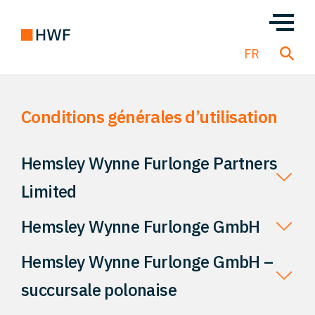
EN
DE
FR
Conditions générales d’utilisation
Transactions
À propos de nous
Hemsley Wynne Furlonge Partners
Limited
Notre équipe
Hemsley Wynne Furlonge GmbH
Nos Solutions
Hemsley Wynne Furlonge GmbH –
succursale polonaise
FAQ