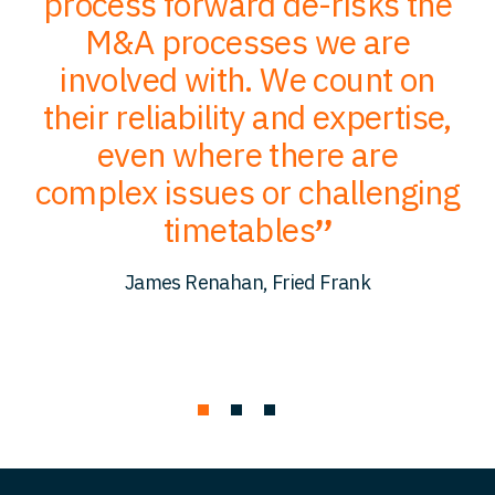
;
process forward de-risks the
of
M&A processes we are
ce
involved with. We count on
their reliability and expertise,
p
to
even where there are
O
er
complex issues or challenging
p
timetables
c
James Renahan, Fried Frank