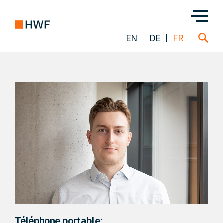
EN
DE
FR
Transactions
À propos de nous
Notre équipe
Nos Solutions
FAQ
Téléphone portable: