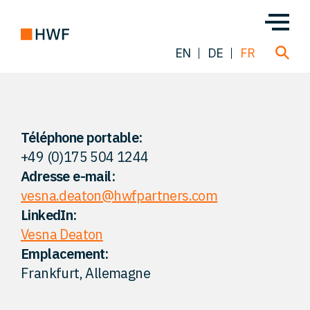
EN
DE
FR
Transactions
Téléphone portable:
+49 (0)175 504 1244
À propos de nous
Adresse e-mail:
vesna.deaton@hwfpartners.com
Notre équipe
LinkedIn:
Vesna Deaton
Nos Solutions
Emplacement:
Frankfurt, Allemagne
FAQ