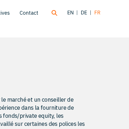
EN
DE
FR
ives
Contact
r le marché et un conseiller de
périence dans la fourniture de
s fonds/private equity, les
availlé sur certaines des polices les