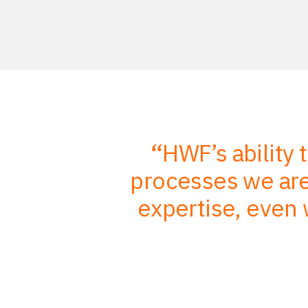
r in-depth
HWF’s ability 
mbined with
processes we are 
, better
expertise, even 
nts