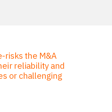
de-risks the M&A
We use
ir reliability and
advise, s
es or challenging
efficiency.
on our job 