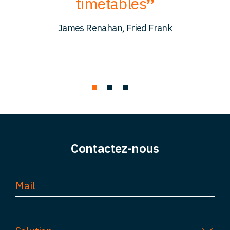
timetables
c
James Renahan, Fried Frank
Contactez-nous