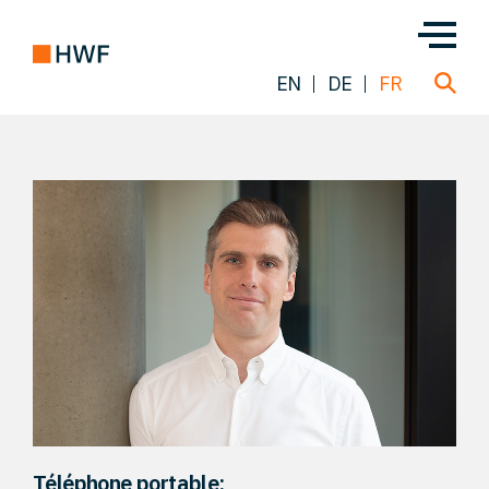
EN
DE
FR
Transactions
À propos de nous
Notre équipe
Nos Solutions
FAQ
Téléphone portable: