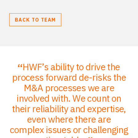
BACK TO TEAM
HWF’s ability to drive the
;
process forward de-risks the
of
M&A processes we are
ce
involved with. We count on
their reliability and expertise,
p
to
even where there are
O
er
complex issues or challenging
p