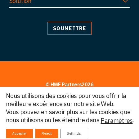
Solution
© HWF Partners2026
Nous utilisons des cookies pour vous offrir la
Informations juridiques
meilleure expérience sur notre site Web.
Vous pouvez en savoir plus sur les cookies que
Conditions générales d’utilisation
nous utilisons ou les éteindre dans
.
Paramètres
Politique de confidentialité
Politique de traitement des plaintes
Cookies
Accepter
Reject
Settings