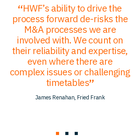
HWF’s ability to drive the
;
process forward de-risks the
of
M&A processes we are
ce
involved with. We count on
their reliability and expertise,
p
to
even where there are
O
er
complex issues or challenging
p
timetables
c
James Renahan, Fried Frank