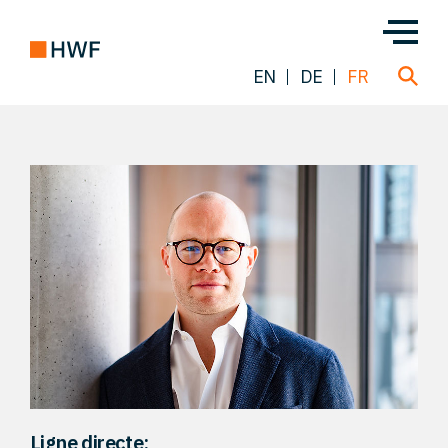
EN
DE
FR
Transactions
À propos de nous
Notre équipe
Nos Solutions
FAQ
Ligne directe: