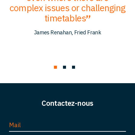
er
complex issues or challenging
p
timetables
c
James Renahan, Fried Frank
Contactez-nous