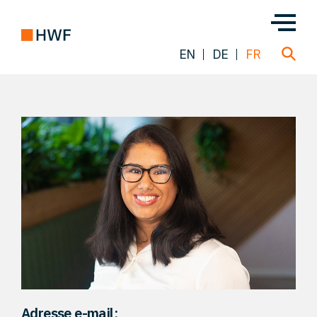
EN
DE
FR
Transactions
À propos de nous
Notre équipe
Nos Solutions
FAQ
Adresse e-mail: