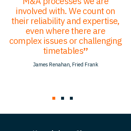
of
M&A processes we are
ce
involved with. We count on
their reliability and expertise,
p
to
even where there are
O
er
complex issues or challenging
p
timetables
c
James Renahan, Fried Frank