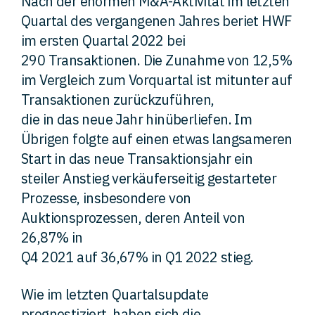
Nach der enormen M&A-Aktivität im letzten
Quartal des vergangenen Jahres beriet HWF
Kontakt
im ersten Quartal 2022 bei
290 Transaktionen. Die Zunahme von 12,5%
im Vergleich zum Vorquartal ist mitunter auf
Transaktionen zurückzuführen,
die in das neue Jahr hinüberliefen. Im
Übrigen folgte auf einen etwas langsameren
Start in das neue Transaktionsjahr ein
steiler Anstieg verkäuferseitig gestarteter
Prozesse, insbesondere von
Auktionsprozessen, deren Anteil von
26,87% in
Q4 2021 auf 36,67% in Q1 2022 stieg.
Wie im letzten Quartalsupdate
prognostiziert, haben sich die