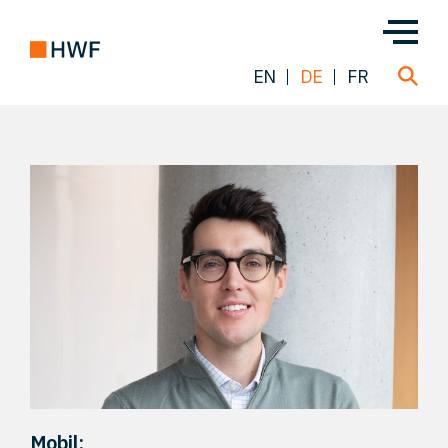
EN
DE
FR
Über uns
Team
Lösungen
Einblicke
FAQ
Mobil: