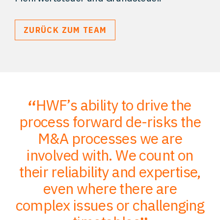
ZURÜCK ZUM TEAM
HWF’s ability to drive the
;
process forward de-risks the
of
M&A processes we are
ce
involved with. We count on
their reliability and expertise,
p
to
even where there are
O
er
complex issues or challenging
p