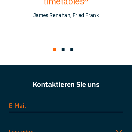
timetables
c
James Renahan, Fried Frank
Kontaktieren Sie uns
Lösungen