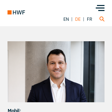
EN
DE
FR
Über uns
Team
Lösungen
Einblicke
FAQ
Mobil: