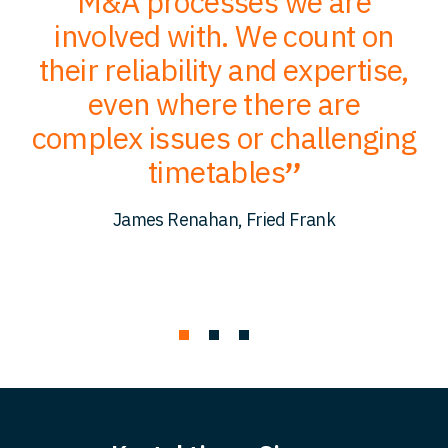
of
M&A processes we are
ce
involved with. We count on
their reliability and expertise,
p
to
even where there are
O
er
complex issues or challenging
p
timetables
c
James Renahan, Fried Frank