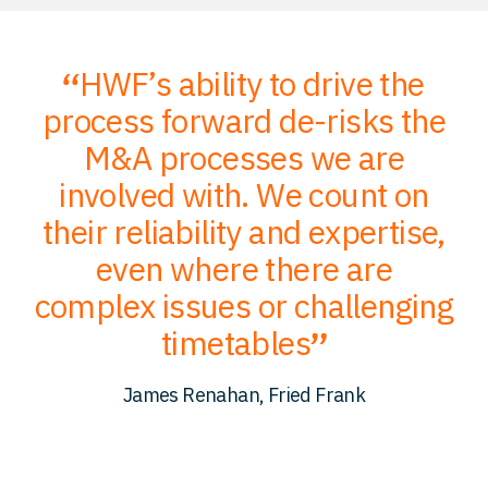
HWF’s ability to drive the
;
process forward de-risks the
of
M&A processes we are
ce
involved with. We count on
their reliability and expertise,
p
to
even where there are
O
er
complex issues or challenging
p
timetables
c
James Renahan, Fried Frank