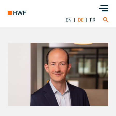
EN
DE
FR
Über uns
Team
Lösungen
Einblicke
FAQ