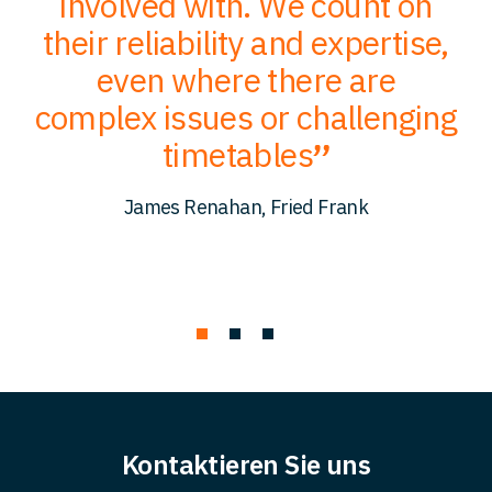
ce
involved with. We count on
their reliability and expertise,
p
to
even where there are
O
er
complex issues or challenging
p
timetables
c
James Renahan, Fried Frank
Kontaktieren Sie uns