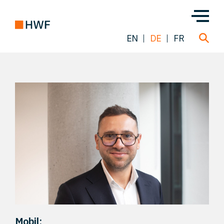
EN
DE
FR
Über uns
Team
Lösungen
Einblicke
FAQ
Mobil: