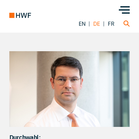
EN
DE
FR
Über uns
Team
Lösungen
Einblicke
FAQ
Durchwahl: