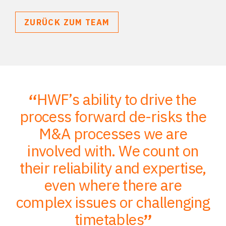
ZURÜCK ZUM TEAM
HWF’s ability to drive the
;
process forward de-risks the
of
M&A processes we are
ce
involved with. We count on
their reliability and expertise,
p
to
even where there are
O
er
complex issues or challenging
p
timetables