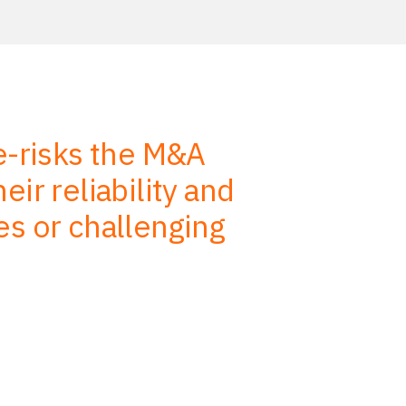
de-risks the M&A
We use
ir reliability and
advise, s
es or challenging
efficiency.
on our job 