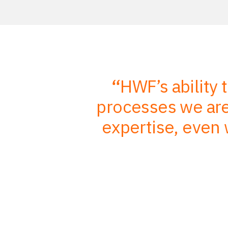
r in-depth
HWF’s ability 
mbined with
processes we are 
, better
expertise, even 
nts