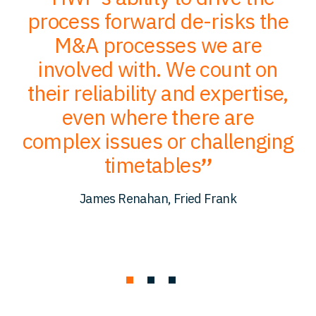
;
process forward de-risks the
of
M&A processes we are
ce
involved with. We count on
their reliability and expertise,
p
to
even where there are
O
er
complex issues or challenging
p
timetables
c
James Renahan, Fried Frank