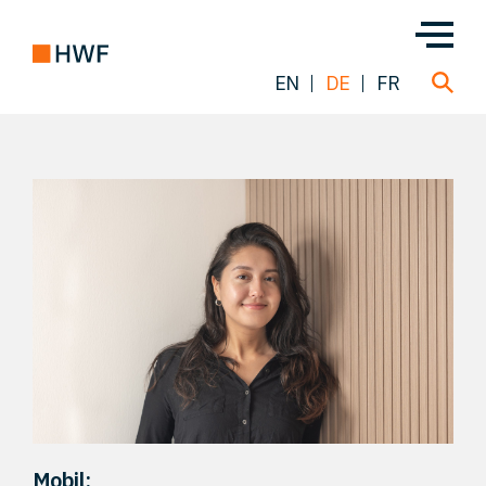
EN
DE
FR
Über uns
Team
Lösungen
Einblicke
FAQ
Mobil: