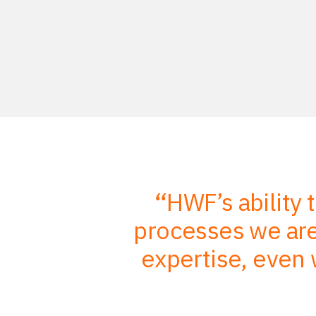
r in-depth
HWF’s ability 
mbined with
processes we are 
, better
expertise, even 
nts