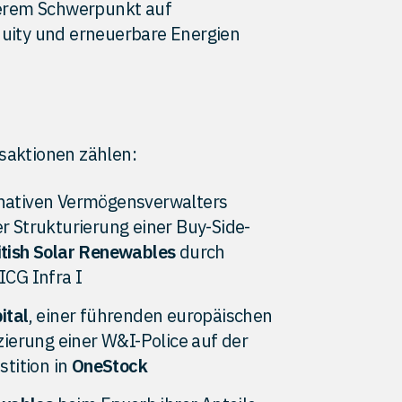
erem Schwerpunkt auf
Equity und erneuerbare Energien
nsaktionen zählen:
rnativen Vermögensverwalters
r Strukturierung einer Buy-Side-
itish Solar Renewables
durch
ICG Infra I
ital
, einer führenden europäischen
zierung einer W&I-Police auf der
stition in
OneStock