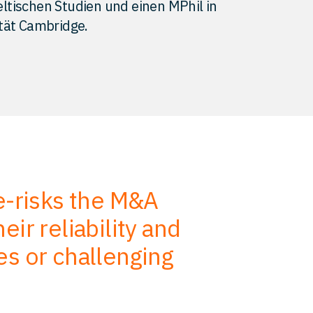
ltischen Studien und einen MPhil in
ität Cambridge.
de-risks the M&A
We use
ir reliability and
advise, s
es or challenging
efficiency.
on our job 