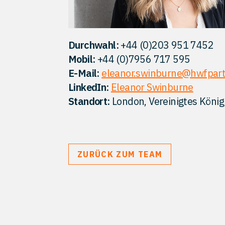
Durchwahl:
+44 (0)203 951 7452
Mobil:
+44 (0)7956 717 595
E-Mail:
eleanor.swinburne@hwfpar
LinkedIn:
Eleanor Swinburne
Standort:
London, Vereinigtes König
ZURÜCK ZUM TEAM