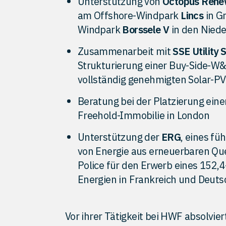
Unterstützung von
Octopus Rene
am Offshore-Windpark
Lincs
in G
Windpark
Borssele V
in den Nied
Zusammenarbeit mit
SSE Utility 
Strukturierung einer Buy-Side-W&
vollständig genehmigten Solar-PV
Beratung bei der Platzierung eine
Freehold-Immobilie in London
Unterstützung der
ERG
, eines f
von Energie aus erneuerbaren Quel
Police für den Erwerb eines 152,
Energien in Frankreich und Deuts
Vor ihrer Tätigkeit bei HWF absolvie