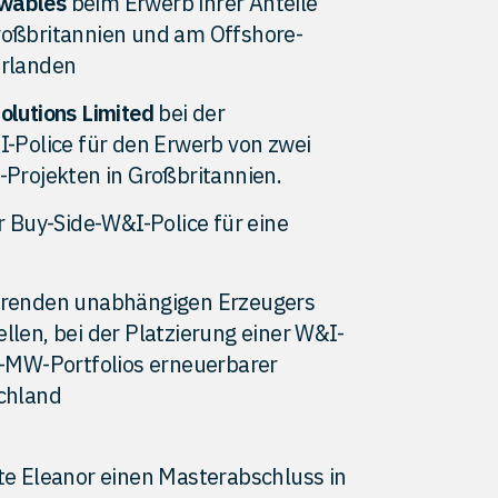
wables
beim Erwerb ihrer Anteile
roßbritannien und am Offshore-
erlanden
Solutions Limited
bei der
I-Police für den Erwerb von zwei
-Projekten in Großbritannien.
r Buy-Side-W&I-Police für eine
ührenden unabhängigen Erzeugers
len, bei der Platzierung einer W&I-
4-MW-Portfolios erneuerbarer
chland
rte Eleanor einen Masterabschluss in