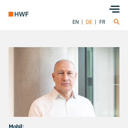
EN
DE
FR
Über uns
Team
Lösungen
Einblicke
FAQ
Mobil: