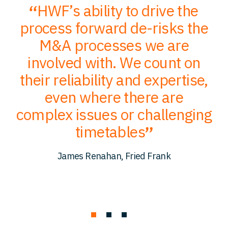
HWF’s ability to drive the
;
process forward de-risks the
of
M&A processes we are
ce
involved with. We count on
their reliability and expertise,
p
to
even where there are
O
er
complex issues or challenging
p
timetables
c
James Renahan, Fried Frank